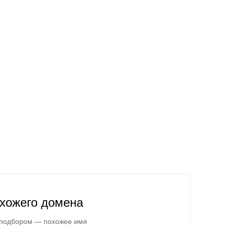
охожего домена
 подбором — похожее имя