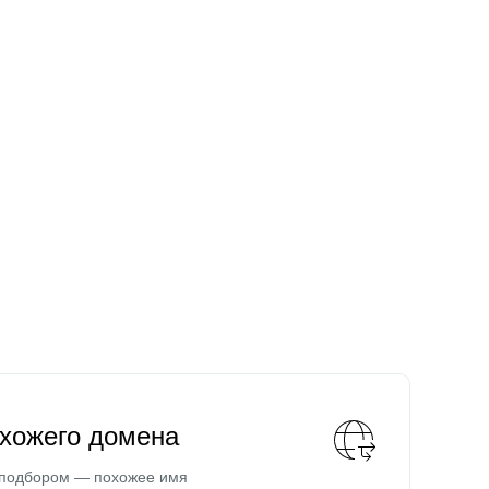
охожего домена
 подбором — похожее имя