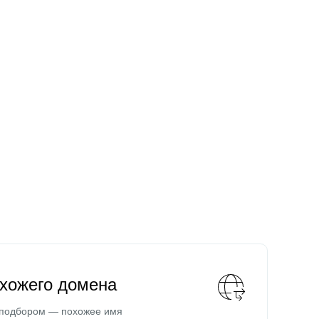
охожего домена
 подбором — похожее имя